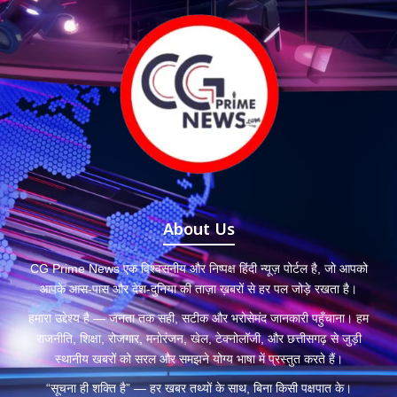
About Us
CG Prime News एक विश्वसनीय और निष्पक्ष हिंदी न्यूज़ पोर्टल है, जो आपको
आपके आस-पास और देश-दुनिया की ताज़ा ख़बरों से हर पल जोड़े रखता है।
हमारा उद्देश्य है — जनता तक सही, सटीक और भरोसेमंद जानकारी पहुँचाना। हम
राजनीति, शिक्षा, रोजगार, मनोरंजन, खेल, टेक्नोलॉजी, और छत्तीसगढ़ से जुड़ी
स्थानीय खबरों को सरल और समझने योग्य भाषा में प्रस्तुत करते हैं।
“सूचना ही शक्ति है” — हर खबर तथ्यों के साथ, बिना किसी पक्षपात के।