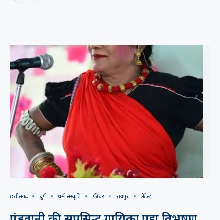
छत्तीसगढ़
दुर्ग
धर्म-संस्कृति
फीचर
रायपुर
लेटेस्ट
पंडवानी की सुप्रसिद्ध गायिका पद्म विभूषण