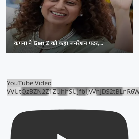
कंगना ने Gen Z को कहा जनरेशन गटर,...
YouTube Video
VVUtQzBZN2Z1ZUhhSUJfblJvVnJDS2tBLnR6