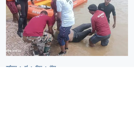
छत्तीसगढ़
दुर्ग
फीचर
लेटेस्ट
धमधा पुल से शिवनाथ नदी में बहे युवक का
शव बरामद, SDRF ने किया रेस्क्यू
by
cgprimenews.com
August 6, 2026
दुर्ग। Body of youth swept into Shivnath
River from Dhamdha Bridge recovered;
SDRF conducted the rescue. नंदिनी थाना क्षेत्र के