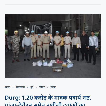
क्राइम
छत्तीसगढ़
दुर्ग
फीचर
लेटेस्ट
Durg: 1.20 करोड़ के मादक पदार्थ नष्ट,
गांजा-हेरोइन समेत नशीली दवाओं का