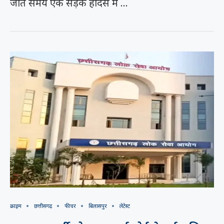
जाते समय एक सड़क हादसे में …
क्राइम
छत्तीसगढ़
फीचर
बिलासपुर
लेटेस्ट