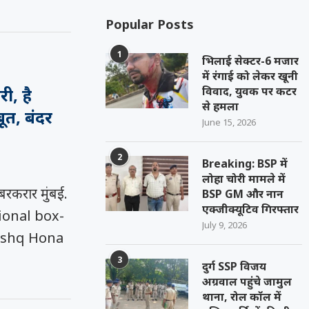
Popular Posts
1
भिलाई सेक्टर-6 मजार
में रंगाई को लेकर खूनी
विवाद, युवक पर कटर
ी, है
से हमला
ूत, बंदर
June 15, 2026
2
Breaking: BSP में
लोहा चोरी मामले में
बरकरार मुंबई.
BSP GM और नान
एक्जीक्यूटिव गिरफ्तार
ional box-
July 9, 2026
 Ishq Hona
3
दुर्ग SSP विजय
अग्रवाल पहुंचे जामुल
थाना, रोल कॉल में