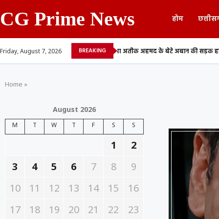
CG Prime News
होम
छत्तीस
BREAKING
े वाले 13...
माफिया अतीक अहमद के बेटे अबान की सड़क हादसे में मौत,...
CG
Friday, August 7, 2026
Home
»
August 2026
M
T
W
T
F
S
S
1
2
3
4
5
6
7
8
9
10
11
12
13
14
15
16
17
18
19
20
21
22
23