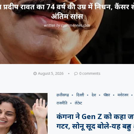
प्रदीप रावत का 74 वर्ष की उम्र में निधन, कैंसर 
अंतिम सांस
written by
cgprimenews.com
August 5, 2026
0 comments
छत्तीसगढ़
दिल्ली
देश
फीचर
मनोरंजन
राजनीति
लेटेस्ट
कंगना ने Gen Z को कहा 
गटर, सोनू सूद बोले-यह बहुत