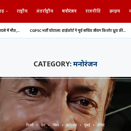
गढ़
राष्ट्रीय
अंतर्राष्ट्रीय
मनोरंजन
राजनीति
क्राइम
व
PSC भर्ती घोटाला: हाईकोर्ट ने पूर्व सचिव जीवन किशोर ध्रुव की...
संसद मानसून सत्र: र
CATEGORY:
मनोरंजन
दिल्ली
देश
फीचर
मनोरंजन
मुंबई
लेटेस्ट