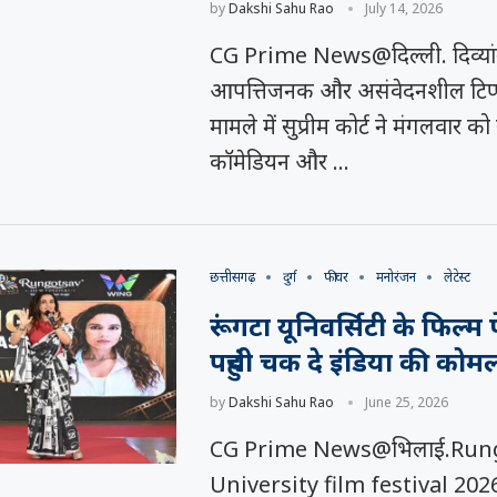
by
Dakshi Sahu Rao
July 14, 2026
CG Prime News@दिल्ली. दिव्यां
समय रैना समेत 6
 के फिल्म
त्सव में चमका
आपत्तिजनक और असंवेदनशील टिप्पणि
ी चक...
.
मामले में सुप्रीम कोर्ट ने मंगलवार को
कॉमेडियन और …
छत्तीसगढ़
दुर्ग
फीचर
मनोरंजन
लेटेस्ट
रूंगटा यूनिवर्सिटी के फिल्म फ
पहुंची चक दे इंडिया की को
by
Dakshi Sahu Rao
June 25, 2026
CG Prime News@भिलाई.Run
University film festival 202