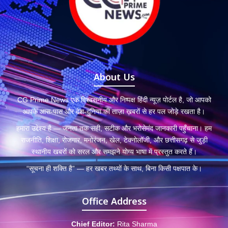
About Us
CG Prime News एक विश्वसनीय और निष्पक्ष हिंदी न्यूज़ पोर्टल है, जो आपको
आपके आस-पास और देश-दुनिया की ताज़ा ख़बरों से हर पल जोड़े रखता है।
हमारा उद्देश्य है — जनता तक सही, सटीक और भरोसेमंद जानकारी पहुँचाना। हम
राजनीति, शिक्षा, रोजगार, मनोरंजन, खेल, टेक्नोलॉजी, और छत्तीसगढ़ से जुड़ी
स्थानीय खबरों को सरल और समझने योग्य भाषा में प्रस्तुत करते हैं।
“सूचना ही शक्ति है” — हर खबर तथ्यों के साथ, बिना किसी पक्षपात के।
Office Address
Chief Editor:
Rita Sharma