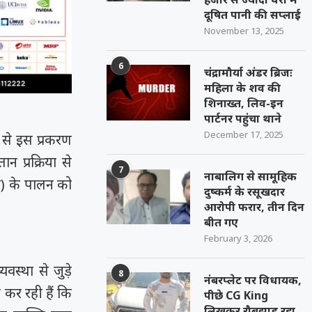
दूषित पानी की सप्लाई
November 13, 2025
6
चंद्रामौर्या अंडर ब्रिजः
महिला के शव की
शिनाख्त, लिव-इन
पार्टनर पहुंचा थाने
December 17, 2025
 से इस प्रकरण
 प्रक्रिया से
7
नाबालिग से सामूहिक
ी) के पालन को
दुष्कर्म के रसूखदार
आरोपी फरार, तीन दिन
बीत गए
February 3, 2026
वस्था से जुड़े
8
नंबरप्लेट पर विधायक,
 कर रही हैं कि
पीछे CG King
लिखकर रौबझाड़ रहा