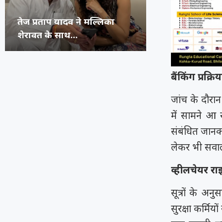
अभिनेता प्रदीप रावत का 74 वर्ष
कंगना ने Gen Z 
सुप्रीम कोर्ट का 
रूंगटा यूनिवर्सिटी
की उम्र...
जनरेशन गटर,...
कॉमेडियन्स...
फेस्टिवल में पहुंच
बैंकिंग प्र
जांच के दौरा
में सामने आ 
संबंधित जानक
लेकर भी सवाल
व्हीलचेयर राइ
सूत्रों के अन
सुरक्षा कर्मि