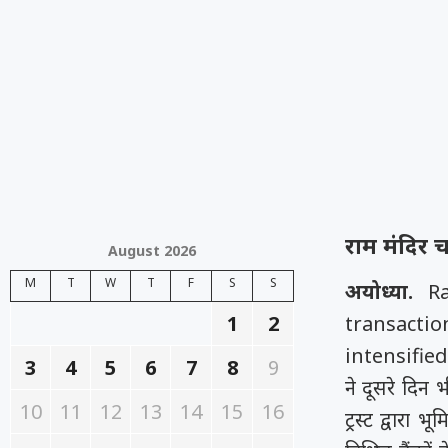
राम मंदिर च
August 2026
M
T
W
T
F
S
S
अयोध्या.
R
1
2
transacti
intensifie
3
4
5
6
7
8
9
ने दूसरे दिन
10
11
12
13
14
15
16
ट्रस्ट द्वार