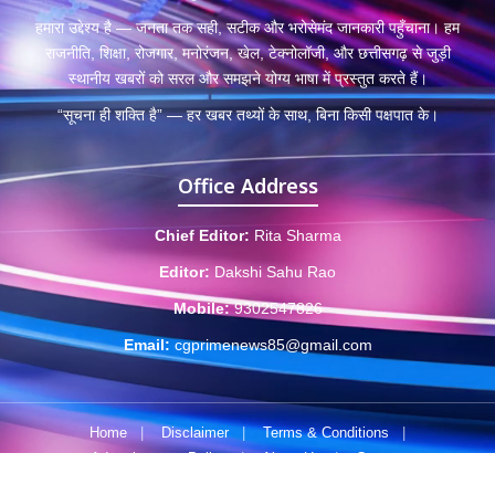
हमारा उद्देश्य है — जनता तक सही, सटीक और भरोसेमंद जानकारी पहुँचाना। हम
राजनीति, शिक्षा, रोजगार, मनोरंजन, खेल, टेक्नोलॉजी, और छत्तीसगढ़ से जुड़ी
स्थानीय खबरों को सरल और समझने योग्य भाषा में प्रस्तुत करते हैं।
“सूचना ही शक्ति है” — हर खबर तथ्यों के साथ, बिना किसी पक्षपात के।
Office Address
Chief Editor:
Rita Sharma
Editor:
Dakshi Sahu Rao
Mobile:
9302547826
Email:
cgprimenews85@gmail.com
Home
|
Disclaimer
|
Terms & Conditions
|
Advertisement Policy
|
About Us
|
Contact
© 2025 CGPrimeNews.com • Developed by
byscreations.com