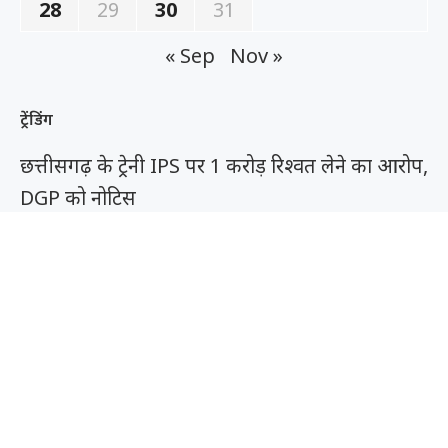
28
29
30
31
« Sep
Nov »
ट्रेंडिंग
छत्तीसगढ़ के ट्रेनी IPS पर 1 करोड़ रिश्वत लेने का आरोप,
DGP को नोटिस
युवती की अश्लील वीडियो रिकॉर्ड कर सोशल मीडिया में
किया वायरल, आरोपी UP से गिरफ्तार
बिलासपुर में 5 साल की बच्ची से दुष्कर्म, साइकिल
सिखाने के बहाने गंदी हरकत
दुर्ग में रोजगार का बड़ा अवसर, फिटर-वेल्डर समेत कई