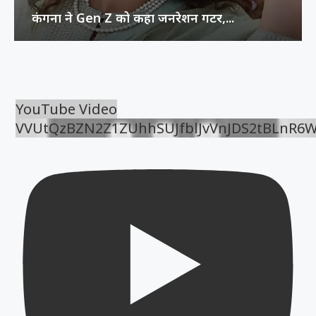
कंगना ने Gen Z को कहा जनरेशन गटर,...
YouTube Video
VVUtQzBZN2Z1ZUhhSUJfblJvVnJDS2tBLnR6