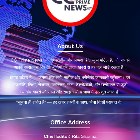
About Us
CG Prime News एक विश्वसनीय और निष्पक्ष हिंदी न्यूज़ पोर्टल है, जो आपको
आपके आस-पास और देश-दुनिया की ताज़ा ख़बरों से हर पल जोड़े रखता है।
हमारा उद्देश्य है — जनता तक सही, सटीक और भरोसेमंद जानकारी पहुँचाना। हम
राजनीति, शिक्षा, रोजगार, मनोरंजन, खेल, टेक्नोलॉजी, और छत्तीसगढ़ से जुड़ी
स्थानीय खबरों को सरल और समझने योग्य भाषा में प्रस्तुत करते हैं।
“सूचना ही शक्ति है” — हर खबर तथ्यों के साथ, बिना किसी पक्षपात के।
Office Address
Chief Editor:
Rita Sharma