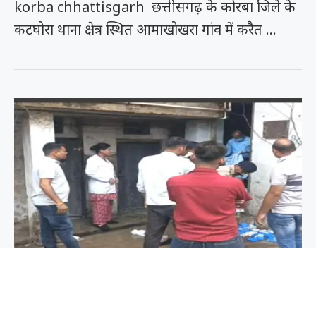
korba chhattisgarh छत्तीसगढ़ के कोरबा जिले के
कटघोरा थाना क्षेत्र स्थित आमाखोखरा गांव में करैत …
क्राइम
छत्तीसगढ़
फीचर
लेटेस्ट