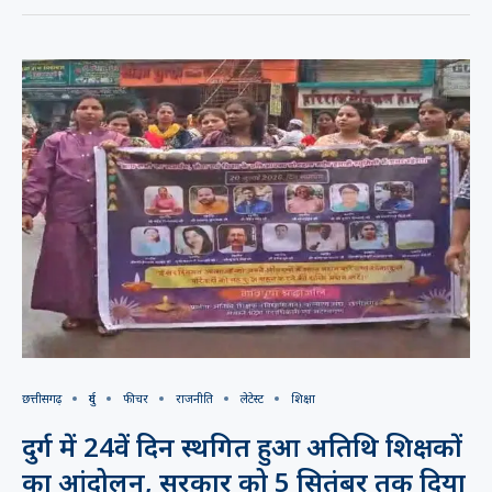
छत्तीसगढ़
दुर्ग
फीचर
राजनीति
लेटेस्ट
शिक्षा
दुर्ग में 24वें दिन स्थगित हुआ अतिथि शिक्षकों
का आंदोलन, सरकार को 5 सितंबर तक दिया