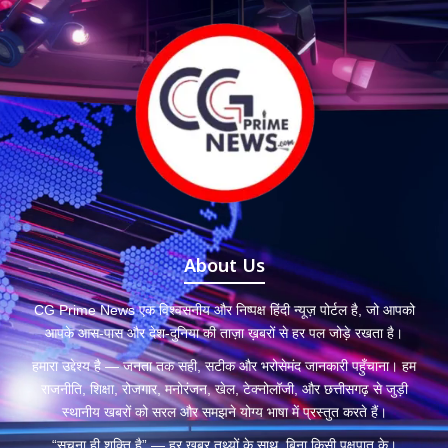
About Us
CG Prime News एक विश्वसनीय और निष्पक्ष हिंदी न्यूज़ पोर्टल है, जो आपको
आपके आस-पास और देश-दुनिया की ताज़ा ख़बरों से हर पल जोड़े रखता है।
हमारा उद्देश्य है — जनता तक सही, सटीक और भरोसेमंद जानकारी पहुँचाना। हम
राजनीति, शिक्षा, रोजगार, मनोरंजन, खेल, टेक्नोलॉजी, और छत्तीसगढ़ से जुड़ी
स्थानीय खबरों को सरल और समझने योग्य भाषा में प्रस्तुत करते हैं।
“सूचना ही शक्ति है” — हर खबर तथ्यों के साथ, बिना किसी पक्षपात के।