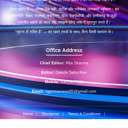
हमारा उद्देश्य है — जनता तक सही, सटीक और भरोसेमंद जानकारी पहुँचाना। हम
राजनीति, शिक्षा, रोजगार, मनोरंजन, खेल, टेक्नोलॉजी, और छत्तीसगढ़ से जुड़ी
स्थानीय खबरों को सरल और समझने योग्य भाषा में प्रस्तुत करते हैं।
“सूचना ही शक्ति है” — हर खबर तथ्यों के साथ, बिना किसी पक्षपात के।
Office Address
Chief Editor:
Rita Sharma
Editor:
Dakshi Sahu Rao
Mobile:
9302547826
Email:
cgprimenews85@gmail.com
Home
|
Disclaimer
|
Terms & Conditions
|
Advertisement Policy
|
About Us
|
Contact
© 2025 CGPrimeNews.com • Developed by
byscreations.com