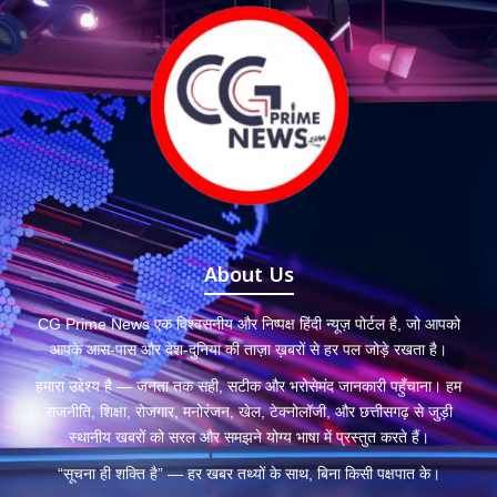
About Us
CG Prime News एक विश्वसनीय और निष्पक्ष हिंदी न्यूज़ पोर्टल है, जो आपको
आपके आस-पास और देश-दुनिया की ताज़ा ख़बरों से हर पल जोड़े रखता है।
हमारा उद्देश्य है — जनता तक सही, सटीक और भरोसेमंद जानकारी पहुँचाना। हम
राजनीति, शिक्षा, रोजगार, मनोरंजन, खेल, टेक्नोलॉजी, और छत्तीसगढ़ से जुड़ी
स्थानीय खबरों को सरल और समझने योग्य भाषा में प्रस्तुत करते हैं।
“सूचना ही शक्ति है” — हर खबर तथ्यों के साथ, बिना किसी पक्षपात के।