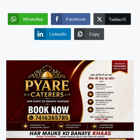
WhatsApp
Facebook
Twitter/X
LinkedIn
Copy