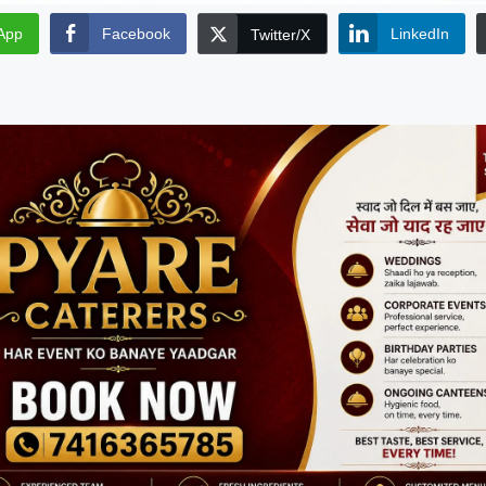
App
Facebook
LinkedIn
Twitter/X