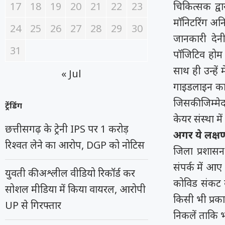
17
18
19
20
21
22
23
चिकित्सक द्व
माॅनिटरिंग अन
24
25
26
27
28
29
30
जानकारी देन
31
पॉजिटिव होम 
साथ ही उन्हें
« Jul
गाइडलाइन का प
जिसकी जिम्मेद
ट्रेंडिंग
केयर संस्था म
छत्तीसगढ़ के ट्रेनी IPS पर 1 करोड़
अगर ये लक्षण
रिश्वत लेने का आरोप, DGP को नोटिस
जिला प्रशास
संपर्क में आए 
युवती की अश्लील वीडियो रिकॉर्ड कर
कोविड संकट क
सोशल मीडिया में किया वायरल, आरोपी
किसी भी प्रक
UP से गिरफ्तार
निकलें ताकि भ