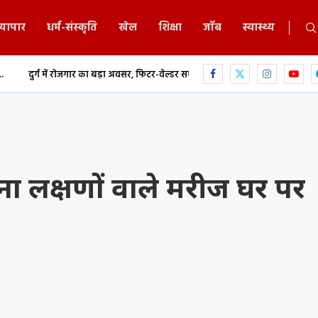
्यापार
धर्म-संस्कृति
खेल
शिक्षा
जॉब
स्वास्थ्य
गार का बड़ा अवसर, फिटर-वेल्डर समेत कई ट्रेडों में...
छत्तीसगढ़ में MBBS-BDS काउंसिलि
ा लक्षणों वाले मरीज घर पर