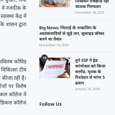
लिखकर रौबझाड़ रहा
चालक गिरफ्तार
तो वे नजदीक के
December 28, 2025
्थ्य केंद्र में
कि शासन द्वारा
Big News: भिलाई के नाबालिग के
आतंकवादियों से जुड़े तार, सुसाइड बॉम्बर
बनने था तैयार
November 19, 2025
10
दुर्ग SSP ने हेड
 अविलंब कोविड
कांस्टेबल को किया
ी चिकित्सा टीम
सस्पेंड, मृतक के
न की जा रही है।
रिश्तेदार से मांगा 5
हजार
ीजों पर विशेष
January 20, 2026
डिकल कॉलेज में
मेडिकल काॅलेज
Follow Us