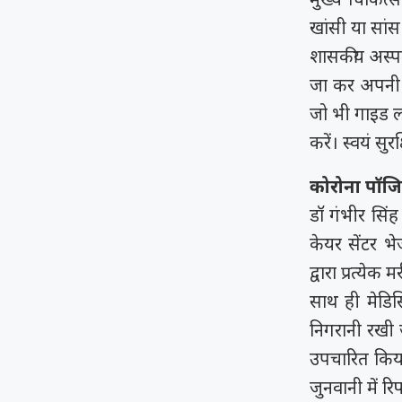
खांसी या सांस
शासकीय अस्पताल
जा कर अपनी सै
जो भी गाइड ल
करें। स्वयं सुर
कोरोना पॉजिट
डॉ गंभीर सिं
केयर सेंटर भे
द्वारा प्रत्ये
साथ ही मेडिस
निगरानी रखी ज
उपचारित किया
जुनवानी में र