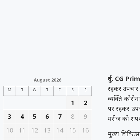
दुर्ग. CG P
August 2026
रहकर उपचार ल
M
T
W
T
F
S
S
व्यक्ति कोरोन
1
2
पर रहकर उपचा
3
4
5
6
7
8
9
मरीज को शपथ 
10
11
12
13
14
15
16
मुख्य चिकित्