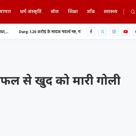
्यापार
धर्म-संस्कृति
खेल
शिक्षा
जॉब
स्वास्थ्य
20 करोड़ के मादक पदार्थ नष्ट, गांजा-हेरोइन समेत नशीली दवाओं...
छत्तीसगढ़ में भ
ाइफल से खुद को मारी गोली