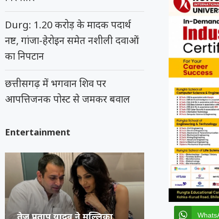
Durg: 1.20 करोड़ के मादक पदार्थ
नष्ट, गांजा-हेरोइन समेत नशीली दवाओं
का निपटान
छत्तीसगढ़ में भगवान शिव पर
आपत्तिजनक पोस्ट से जमकर बवाल
Entertainment
अभिनेता प्रदीप रावत का 74 वर्ष
कंगना ने Gen Z 
सुप्रीम कोर्ट का 
रूंगटा यूनिवर्सिटी
Whats