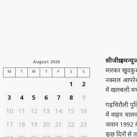
सीजीप्राइमन्य
August 2026
मारकर खुदकु
M
T
W
T
F
S
S
नक्सल आपरेश
1
2
में खलबली म
3
4
5
6
7
8
9
गढ़चिरौली पु
10
11
12
13
14
15
16
में वाहन चाल
17
18
19
20
21
22
23
जवान 1992 मे
कुछ दिनों से