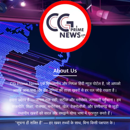
About Us
CG Prime News एक विश्वसनीय और निष्पक्ष हिंदी न्यूज़ पोर्टल है, जो आपको
आपके आस-पास और देश-दुनिया की ताज़ा ख़बरों से हर पल जोड़े रखता है।
हमारा उद्देश्य है — जनता तक सही, सटीक और भरोसेमंद जानकारी पहुँचाना। हम
राजनीति, शिक्षा, रोजगार, मनोरंजन, खेल, टेक्नोलॉजी, और छत्तीसगढ़ से जुड़ी
स्थानीय खबरों को सरल और समझने योग्य भाषा में प्रस्तुत करते हैं।
“सूचना ही शक्ति है” — हर खबर तथ्यों के साथ, बिना किसी पक्षपात के।