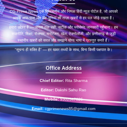
CG Prime News एक विश्वसनीय और निष्पक्ष हिंदी न्यूज़ पोर्टल है, जो आपको
आपके आस-पास और देश-दुनिया की ताज़ा ख़बरों से हर पल जोड़े रखता है।
हमारा उद्देश्य है — जनता तक सही, सटीक और भरोसेमंद जानकारी पहुँचाना। हम
राजनीति, शिक्षा, रोजगार, मनोरंजन, खेल, टेक्नोलॉजी, और छत्तीसगढ़ से जुड़ी
स्थानीय खबरों को सरल और समझने योग्य भाषा में प्रस्तुत करते हैं।
“सूचना ही शक्ति है” — हर खबर तथ्यों के साथ, बिना किसी पक्षपात के।
Office Address
Chief Editor:
Rita Sharma
Editor:
Dakshi Sahu Rao
Mobile:
9302547826
Email:
cgprimenews85@gmail.com