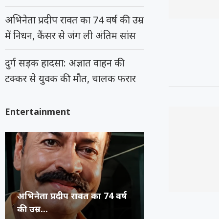
अभिनेता प्रदीप रावत का 74 वर्ष की उम्र
में निधन, कैंसर से जंग ली अंतिम सांस
दुर्ग सड़क हादसा: अज्ञात वाहन की
टक्कर से युवक की मौत, चालक फरार
Entertainment
कंगना ने Gen Z को कहा
सुप्रीम कोर्ट का 
रूंगटा यूनिवर्सिटी
राष्ट्रीय नृत्य महो
जनरेशन गटर,...
कॉमेडियन्स...
फेस्टिवल में पहुंच
भिलाई का हुनर,..