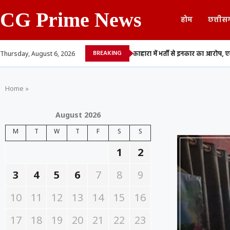
CG Prime News
होम
छत्तीस
BREAKING
का शव बरामद,...
रायपुर: मेकाहारा में भर्ती से इनकार का आरोप, एम्बुलेंस में पड़ा...
Thursday, August 6, 2026
Home
»
August 2026
M
T
W
T
F
S
S
1
2
3
4
5
6
7
8
9
10
11
12
13
14
15
16
17
18
19
20
21
22
23