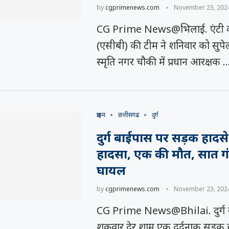
by
cgprimenews.com
November 23, 202
CG Prime News@भिलाई. एंटी करप
(एसीबी) की टीम ने शनिवार को सुपेला 
स्मृति नगर चौकी में प्रधान आरक्षक 
क्राइम
छत्तीसगढ़
दुर्ग
दुर्ग बाईपास पर सड़क हादसे म
हादसा, एक की मौत, सात गं
घायल
by
cgprimenews.com
November 23, 202
समय रैना समेत 6
 के फिल्म
त्सव में चमका
CG Prime News@Bhilai. दुर्ग 
ी चक...
.
शुक्रवार देर शाम एक दर्दनाक सड़क