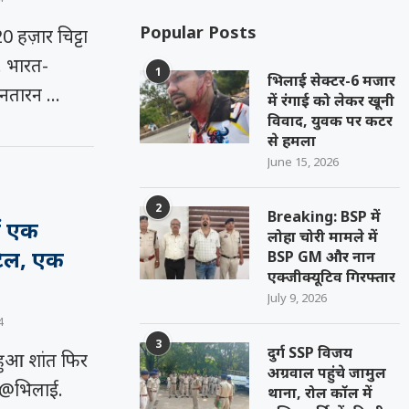
Popular Posts
हज़ार चिट्टा
 भारत-
1
भिलाई सेक्टर-6 मजार
तरनतारन …
में रंगाई को लेकर खूनी
विवाद, युवक पर कटर
से हमला
June 15, 2026
2
Breaking: BSP में
ं एक
लोहा चोरी मामले में
टिल, एक
BSP GM और नान
एक्जीक्यूटिव गिरफ्तार
July 9, 2026
4
3
दुर्ग SSP विजय
 हुआ शांत फिर
अग्रवाल पहुंचे जामुल
s@भिलाई.
थाना, रोल कॉल में