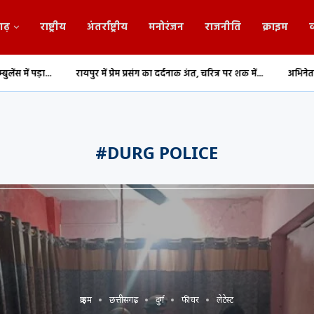
गढ़
राष्ट्रीय
अंतर्राष्ट्रीय
मनोरंजन
राजनीति
क्राइम
व
रायपुर में प्रेम प्रसंग का दर्दनाक अंत, चरित्र पर शक में...
अभिनेता प्रदीप रावत का 74 व
#DURG POLICE
क्राइम
छत्तीसगढ़
दुर्ग
फीचर
लेटेस्ट