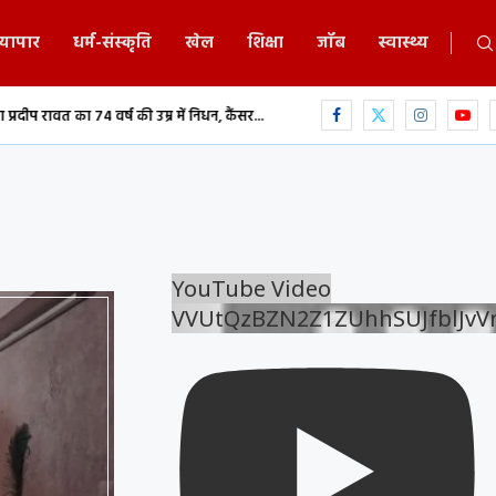
्यापार
धर्म-संस्कृति
खेल
शिक्षा
जॉब
स्वास्थ्य
र्ष की उम्र में निधन, कैंसर...
दुर्ग सड़क हादसा: अज्ञात वाहन की टक्कर से युवक की म
YouTube Video
VVUtQzBZN2Z1ZUhhSUJfblJv