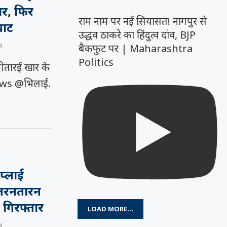
ार, फिर
राम नाम पर नई सियासत! नागपुर से
घाट
उद्धव ठाकरे का हिंदुत्व दांव, BJP
बैकफुट पर | Maharashtra
4
Politics
ीतारई खार के
News @भिलाई.
प्लाई
 तरनतारन
 गिरफ्तार
LOAD MORE...
4