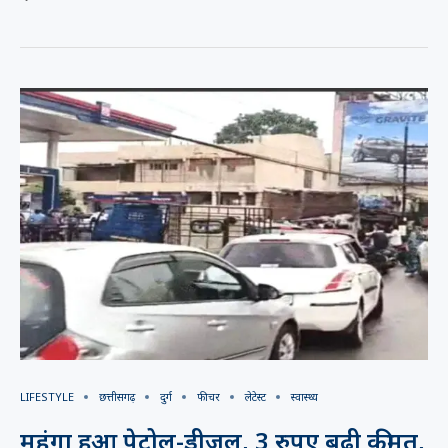
LIFESTYLE
छत्तीसगढ़
दुर्ग
फीचर
लेटेस्ट
स्वास्थ्य
महंगा हुआ पेट्रोल-डीजल, 3 रुपए बढ़ी कीमत,