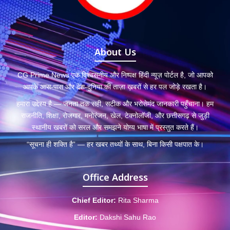
About Us
CG Prime News एक विश्वसनीय और निष्पक्ष हिंदी न्यूज़ पोर्टल है, जो आपको
आपके आस-पास और देश-दुनिया की ताज़ा ख़बरों से हर पल जोड़े रखता है।
हमारा उद्देश्य है — जनता तक सही, सटीक और भरोसेमंद जानकारी पहुँचाना। हम
राजनीति, शिक्षा, रोजगार, मनोरंजन, खेल, टेक्नोलॉजी, और छत्तीसगढ़ से जुड़ी
स्थानीय खबरों को सरल और समझने योग्य भाषा में प्रस्तुत करते हैं।
“सूचना ही शक्ति है” — हर खबर तथ्यों के साथ, बिना किसी पक्षपात के।
Office Address
Chief Editor:
Rita Sharma
Editor:
Dakshi Sahu Rao