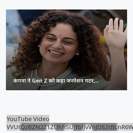
कंगना ने Gen Z को कहा जनरेशन गटर,...
YouTube Video
VVUtQzBZN2Z1ZUhhSUJfblJvVnJDS2tBLnR6