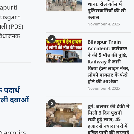
थाना, रोल कॉल में
apurti
पुलिसकर्मियों की ली
ttisgarh
क्लास
November 4, 2025
णाली (PDS)
ुविधाजनक
4
Bilaspur Train
Accident: कलेक्टर
ने की 5 मौत की पुष्टि,
Railway ने जारी
किया हेल्प लाइन नंबर,
लोको पायलट के फंसे
होने की आशंका
 पदार्थ
November 4, 2025
शीली दवाओं
5
दुर्ग: जलघर की टंकी में
मिली 3 दिन पुरानी
सड़ी हुई लाश, 45
हजार से ज्यादा घरों में
 Narcotics
दूषित पानी की सप्लाई