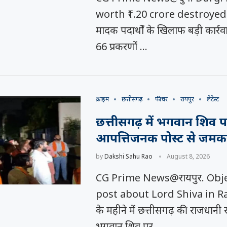
को कहा
समय रैना समेत 6
 के फिल्म
worth ₹1.20 crore destroyed दु
ी चक...
मादक पदार्थों के खिलाफ बड़ी कार्रव
66 प्रकरणों …
क्राइम
छत्तीसगढ़
फीचर
रायपुर
लेटेस्ट
छत्तीसगढ़ में भगवान शिव 
आपत्तिजनक पोस्ट से जमक
by
Dakshi Sahu Rao
August 8, 2026
CG Prime News@रायपुर. Obj
post about Lord Shiva in R
के महीने में छत्तीसगढ़ की राजधानी रा
भगवान शिव पर …