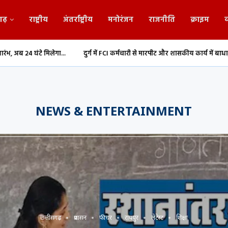
गढ़
राष्ट्रीय
अंतर्राष्ट्रीय
मनोरंजन
राजनीति
क्राइम
व
..
दुर्ग में FCI कर्मचारी से मारपीट और शासकीय कार्य में बाधा,...
Durg: 1.20 कर
NEWS & ENTERTAINMENT
छत्तीसगढ़
प्रशासन
फीचर
रायपुर
लेटेस्ट
शिक्षा