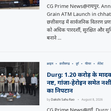
CG Prime News@रायपुर. Ann
Grain ATM Launch in chha
छत्तीसगढ़ में सार्वजनिक वितरण प्र
को अधिक पारदर्शी, सुरक्षित और स
बनाने …
क्राइम
छत्तीसगढ़
दुर्ग
फीचर
लेटेस्ट
Durg: 1.20 करोड़ के मादक
नष्ट, गांजा-हेरोइन समेत न
का निपटान
by
Dakshi Sahu Rao
August 8, 2026
CG Prime News@दुर्ग. Durg: