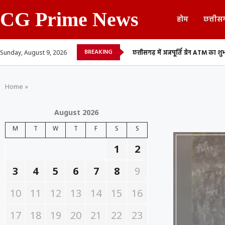
CG Prime News
होम
छत्तीस
BREAKING
 सूची, 700 शिक्षकों...
छत्तीसगढ़ में अन्नपूर्ति ग्रेन ATM का शुभारंभ, अब 24 घंटे मिलेगा.
Sunday, August 9, 2026
Home
»
August 2026
M
T
W
T
F
S
S
1
2
3
4
5
6
7
8
9
10
11
12
13
14
15
16
17
18
19
20
21
22
23