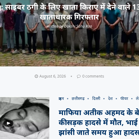
 साइबर ठगी के लिए खाता किराए में देने वाले 13
खाताधारक गिरफ्तार
written by
Dakshi Sahu Rao
August 6, 2026
0 comments
क्राइम
छत्तीसगढ़
दिल्ली
देश
फीचर
लेट
माफिया अतीक अहमद के बे
की सड़क हादसे में मौत, भाई
झांसी जाते समय हुआ हादस