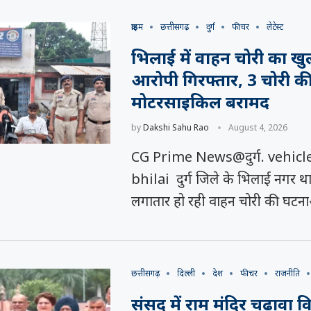
क्राइम
छत्तीसगढ़
दुर्ग
फीचर
लेटेस्ट
भिलाई में वाहन चोरी का खु
आरोपी गिरफ्तार, 3 चोरी की
मोटरसाइकिल बरामद
by
Dakshi Sahu Rao
August 4, 2026
CG Prime News@दुर्ग. vehicl
bhilai दुर्ग जिले के भिलाई नगर थाना क
लगातार हो रही वाहन चोरी की घटन
छत्तीसगढ़
दिल्ली
देश
फीचर
राजनीति
संसद में राम मंदिर चढ़ावा 