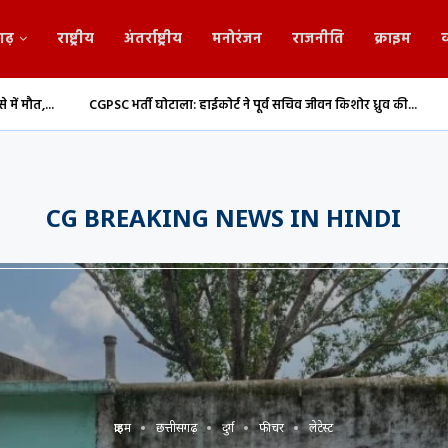
गढ़
राष्ट्रीय
अंतर्राष्ट्रीय
मनोरंजन
राजनीति
क्राइम
व
्ती घोटाला: हाईकोर्ट ने पूर्व सचिव जीवन किशोर ध्रुव की...
संसद मानसून सत्र: राज्यसभ
CG BREAKING NEWS IN HINDI
क्राइम
छत्तीसगढ़
दुर्ग
फीचर
लेटेस्ट