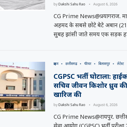
by
Dakshi Sahu Rao
August 6, 2026
CG Prime News@प्रयागराज. म
अहमद के सबसे छोटे बेटे अबान (21)
सुबह झांसी जाते समय एक सड़क हाद
क्राइम
छत्तीसगढ़
फीचर
बिलासपुर
लेटेस्ट
CGPSC भर्ती घोटाला: हाईकोर्ट
सचिव जीवन किशोर ध्रुव क
खारिज की
by
Dakshi Sahu Rao
August 6, 2026
CG Prime News@रायपुर. छत्ती
सेवा आयोग (CGPSC) भर्ती परीक्षा 2