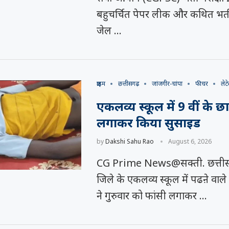
बहुचर्चित पेपर लीक और कथित भर्ती 
जेल …
समय रैना समेत 6
 के फिल्म
त्सव में चमका
ी चक...
.
क्राइम
छत्तीसगढ़
जांजगीर-चांपा
फीचर
लेटे
एकलव्य स्कूल में 9 वीं के छात
लगाकर किया सुसाइड
by
Dakshi Sahu Rao
August 6, 2026
CG Prime News@सक्ती. छत्तीसग
जिले के एकलव्य स्कूल में पढऩे वाले 9
ने गुरुवार को फांसी लगाकर …