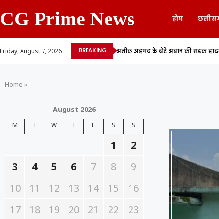
CG Prime News
होम
छत्तीस
BREAKING
13...
माफिया अतीक अहमद के बेटे अबान की सड़क हादसे में मौत,...
CGPSC भर
Friday, August 7, 2026
Home
»
August 2026
M
T
W
T
F
S
S
1
2
3
4
5
6
7
8
9
10
11
12
13
14
15
16
17
18
19
20
21
22
23