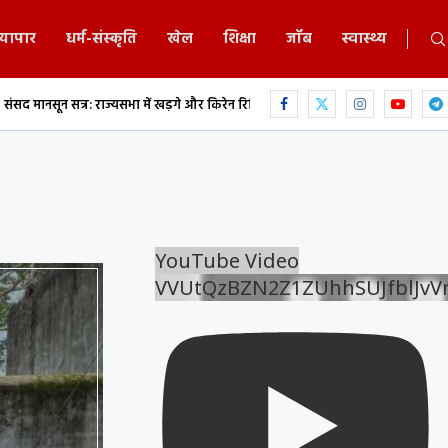
्यापार
धर्म-संस्कृति
खेल
शिक्षा
जॉब
स्वास्थ्य
ा में खड़गे और किरेन रिजिजू के बीच...
एकलव्य स्कूल में 9 वीं के छात्र ने फांसी लगाकर
YouTube Video
VVUtQzBZN2Z1ZUhhSUJfblJv