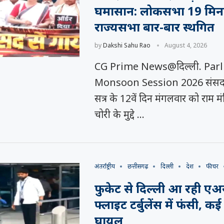
घमासान: लोकसभा 19 मि
राज्यसभा बार-बार स्थगित
by
Dakshi Sahu Rao
August 4, 2026
CG Prime News@दिल्ली. Par
Monsoon Session 2026 संसद 
सत्र के 12वें दिन मंगलवार को राम मं
चोरी के मुद्दे …
अंतर्राष्ट्रीय
छत्तीसगढ़
दिल्ली
देश
फीचर
फुकेट से दिल्ली आ रही एअर
फ्लाइट टर्बुलेंस में फंसी, कई 
घायल