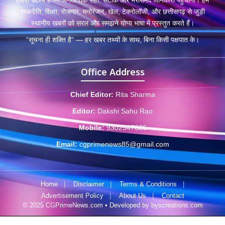
हमारा उद्देश्य है — जनता तक सही, सटीक और भरोसेमंद जानकारी पहुँचाना। हम
राजनीति, शिक्षा, रोजगार, मनोरंजन, खेल, टेक्नोलॉजी, और छत्तीसगढ़ से जुड़ी
स्थानीय खबरों को सरल और समझने योग्य भाषा में प्रस्तुत करते हैं।
“सूचना ही शक्ति है” — हर खबर तथ्यों के साथ, बिना किसी पक्षपात के।
Office Address
Chief Editor:
Rita Sharma
Editor:
Dakshi Sahu Rao
Mobile:
9302547826
Email:
cgprimenews85@gmail.com
Home
|
Disclaimer
|
Terms & Conditions
|
Advertisement Policy
|
About Us
|
Contact
© 2025 CGPrimeNews.com • Developed by
byscreations.com