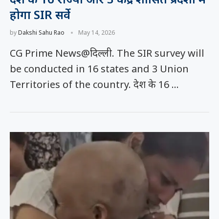
होगा SIR सर्वे
by
Dakshi Sahu Rao
May 14, 2026
CG Prime News@दिल्ली. The SIR survey will
be conducted in 16 states and 3 Union
Territories of the country. देश के 16 …