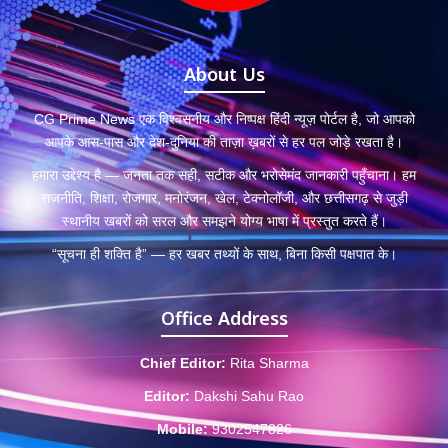
About Us
CG Prime News एक विश्वसनीय और निष्पक्ष हिंदी न्यूज़ पोर्टल है, जो आपको
आपके आस-पास और देश-दुनिया की ताज़ा ख़बरों से हर पल जोड़े रखता है।
हमारा उद्देश्य है — जनता तक सही, सटीक और भरोसेमंद जानकारी पहुँचाना। हम
राजनीति, शिक्षा, रोजगार, मनोरंजन, खेल, टेक्नोलॉजी, और छत्तीसगढ़ से जुड़ी
स्थानीय खबरों को सरल और समझने योग्य भाषा में प्रस्तुत करते हैं।
“सूचना ही शक्ति है” — हर खबर तथ्यों के साथ, बिना किसी पक्षपात के।
Office Address
Chief Editor:
Rita Sharma
Editor:
Dakshi Sahu Rao
Mobile:
9302547826