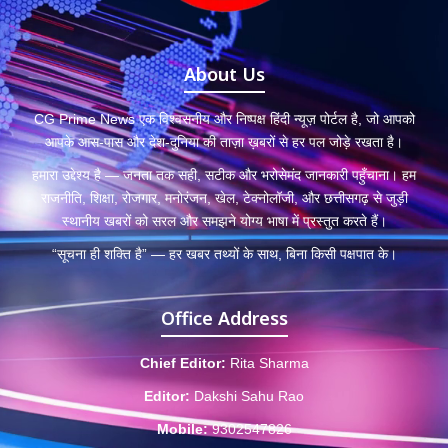
About Us
CG Prime News एक विश्वसनीय और निष्पक्ष हिंदी न्यूज़ पोर्टल है, जो आपको
आपके आस-पास और देश-दुनिया की ताज़ा ख़बरों से हर पल जोड़े रखता है।
हमारा उद्देश्य है — जनता तक सही, सटीक और भरोसेमंद जानकारी पहुँचाना। हम
राजनीति, शिक्षा, रोजगार, मनोरंजन, खेल, टेक्नोलॉजी, और छत्तीसगढ़ से जुड़ी
स्थानीय खबरों को सरल और समझने योग्य भाषा में प्रस्तुत करते हैं।
“सूचना ही शक्ति है” — हर खबर तथ्यों के साथ, बिना किसी पक्षपात के।
Office Address
Chief Editor:
Rita Sharma
Editor:
Dakshi Sahu Rao
Mobile:
9302547826