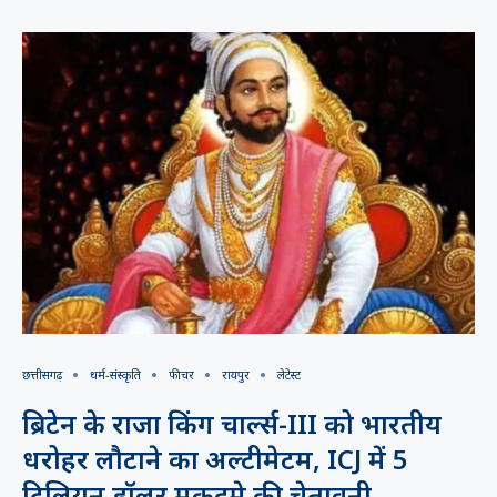
छत्तीसगढ़
धर्म-संस्कृति
फीचर
रायपुर
लेटेस्ट
ब्रिटेन के राजा किंग चार्ल्स-III को भारतीय
धरोहर लौटाने का अल्टीमेटम, ICJ में 5
ट्रिलियन डॉलर मुकदमे की चेतावनी