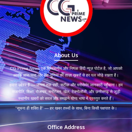
About Us
CG Prime News एक विश्वसनीय और निष्पक्ष हिंदी न्यूज़ पोर्टल है, जो आपको
आपके आस-पास और देश-दुनिया की ताज़ा ख़बरों से हर पल जोड़े रखता है।
हमारा उद्देश्य है — जनता तक सही, सटीक और भरोसेमंद जानकारी पहुँचाना। हम
राजनीति, शिक्षा, रोजगार, मनोरंजन, खेल, टेक्नोलॉजी, और छत्तीसगढ़ से जुड़ी
स्थानीय खबरों को सरल और समझने योग्य भाषा में प्रस्तुत करते हैं।
“सूचना ही शक्ति है” — हर खबर तथ्यों के साथ, बिना किसी पक्षपात के।
Office Address
Chief Editor:
Rita Sharma
Editor:
Dakshi Sahu Rao