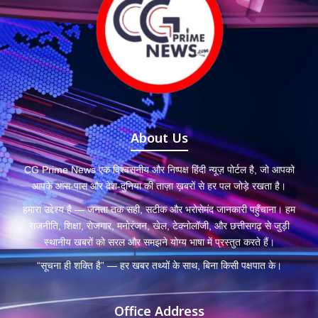
About Us
CG Prime News एक विश्वसनीय और निष्पक्ष हिंदी न्यूज़ पोर्टल है, जो आपको
आपके आस-पास और देश-दुनिया की ताज़ा ख़बरों से हर पल जोड़े रखता है।
हमारा उद्देश्य है — जनता तक सही, सटीक और भरोसेमंद जानकारी पहुँचाना। हम
राजनीति, शिक्षा, रोजगार, मनोरंजन, खेल, टेक्नोलॉजी, और छत्तीसगढ़ से जुड़ी
स्थानीय खबरों को सरल और समझने योग्य भाषा में प्रस्तुत करते हैं।
“सूचना ही शक्ति है” — हर खबर तथ्यों के साथ, बिना किसी पक्षपात के।
Office Address