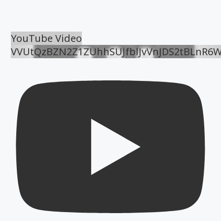
YouTube Video
VVUtQzBZN2Z1ZUhhSUJfblJvVnJDS2tBLnR6