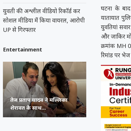
घटना के बाद 
युवती की अश्लील वीडियो रिकॉर्ड कर
यातायात पुलि
सोशल मीडिया में किया वायरल, आरोपी
युवतियां सवार
UP से गिरफ्तार
और जाकिर मोहम
क्रमांक MH 0
Entertainment
रिमांड पर भेज
अभिनेता प्रदीप रावत का 74 वर्ष
कंगना ने Gen Z 
सुप्रीम कोर्ट का 
रूंगटा यूनिवर्सिटी
की उम्र...
जनरेशन गटर,...
कॉमेडियन्स...
फेस्टिवल में पहुंच