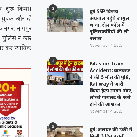
छा शुरू किया।
3
दुर्ग SSP विजय
दो युवक और दो
अग्रवाल पहुंचे जामुल
थाना, रोल कॉल में
रू नगर, नागपुर
पुलिसकर्मियों की ली
। पुलिस ने कार
क्लास
November 4, 2025
ार कर न्यायिक
4
Bilaspur Train
Accident: कलेक्टर
ने की 5 मौत की पुष्टि,
Railway ने जारी
किया हेल्प लाइन नंबर,
लोको पायलट के फंसे
होने की आशंका
November 4, 2025
5
दुर्ग: जलघर की टंकी में
मिली 3 दिन पुरानी