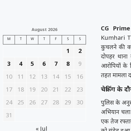
CG Prime N
August 2026
Kumhari To
M
T
W
T
F
S
S
कुचलने की को
1
2
दोपहर थाना कु
3
4
5
6
7
8
9
आरोपियों के 
तहत मामला दर
10
11
12
13
14
15
16
चेकिंग के द
17
18
19
20
21
22
23
24
25
26
27
28
29
30
पुलिस के अनु
अभियान चला र
31
एक तेज रफ्ता
« Jul
को संदेह हुआ