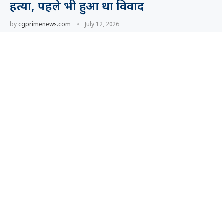
हत्या, पहले भी हुआ था विवाद
by
cgprimenews.com
July 12, 2026
पुरानी रंजिश ने ली युवक की जान, पुलिस की निगरानी पर
उठे सवाल भिलाई. Bloody clash between two
groups in Bhilai: Youth …