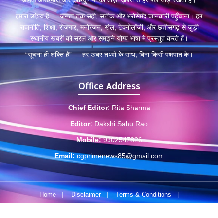
हमारा उद्देश्य है — जनता तक सही, सटीक और भरोसेमंद जानकारी पहुँचाना। हम
राजनीति, शिक्षा, रोजगार, मनोरंजन, खेल, टेक्नोलॉजी, और छत्तीसगढ़ से जुड़ी
स्थानीय खबरों को सरल और समझने योग्य भाषा में प्रस्तुत करते हैं।
“सूचना ही शक्ति है” — हर खबर तथ्यों के साथ, बिना किसी पक्षपात के।
Office Address
Chief Editor:
Rita Sharma
Editor:
Dakshi Sahu Rao
Mobile:
9302547826
Email:
cgprimenews85@gmail.com
Home
|
Disclaimer
|
Terms & Conditions
|
Advertisement Policy
|
About Us
|
Contact
© 2025 CGPrimeNews.com • Developed by
byscreations.com