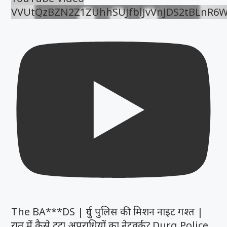
VVUtQzBZN2Z1ZUhhSUJfblJvVnJDS2tBLnR6
The BA***DS | दुर्ग पुलिस की मिशन नाइट गश्त |
रात में कैसे टूटा अपराधियों का नेटवर्क? Durg Police