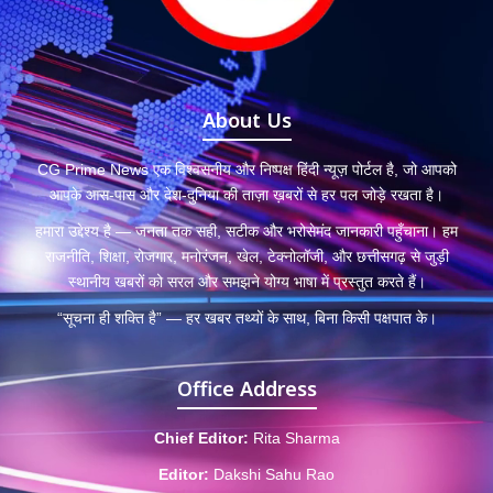
About Us
CG Prime News एक विश्वसनीय और निष्पक्ष हिंदी न्यूज़ पोर्टल है, जो आपको
आपके आस-पास और देश-दुनिया की ताज़ा ख़बरों से हर पल जोड़े रखता है।
हमारा उद्देश्य है — जनता तक सही, सटीक और भरोसेमंद जानकारी पहुँचाना। हम
राजनीति, शिक्षा, रोजगार, मनोरंजन, खेल, टेक्नोलॉजी, और छत्तीसगढ़ से जुड़ी
स्थानीय खबरों को सरल और समझने योग्य भाषा में प्रस्तुत करते हैं।
“सूचना ही शक्ति है” — हर खबर तथ्यों के साथ, बिना किसी पक्षपात के।
Office Address
Chief Editor:
Rita Sharma
Editor:
Dakshi Sahu Rao