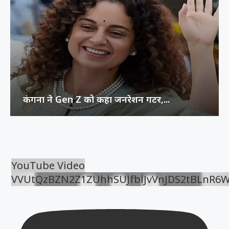
कंगना ने Gen Z को कहा जनरेशन गटर,...
YouTube Video
VVUtQzBZN2Z1ZUhhSUJfblJvVnJDS2tBLnR6