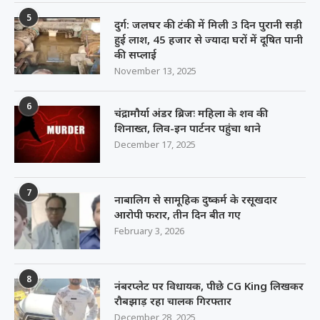
5
दुर्ग: जलघर की टंकी में मिली 3 दिन पुरानी सड़ी
हुई लाश, 45 हजार से ज्यादा घरों में दूषित पानी
की सप्लाई
November 13, 2025
6
चंद्रामौर्या अंडर ब्रिजः महिला के शव की
शिनाख्त, लिव-इन पार्टनर पहुंचा थाने
December 17, 2025
7
नाबालिग से सामूहिक दुष्कर्म के रसूखदार
आरोपी फरार, तीन दिन बीत गए
February 3, 2026
8
नंबरप्लेट पर विधायक, पीछे CG King लिखकर
रौबझाड़ रहा चालक गिरफ्तार
December 28, 2025