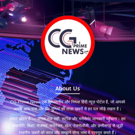
About Us
CG Prime News एक विश्वसनीय और निष्पक्ष हिंदी न्यूज़ पोर्टल है, जो आपको
आपके आस-पास और देश-दुनिया की ताज़ा ख़बरों से हर पल जोड़े रखता है।
हमारा उद्देश्य है — जनता तक सही, सटीक और भरोसेमंद जानकारी पहुँचाना। हम
राजनीति, शिक्षा, रोजगार, मनोरंजन, खेल, टेक्नोलॉजी, और छत्तीसगढ़ से जुड़ी
स्थानीय खबरों को सरल और समझने योग्य भाषा में प्रस्तुत करते हैं।