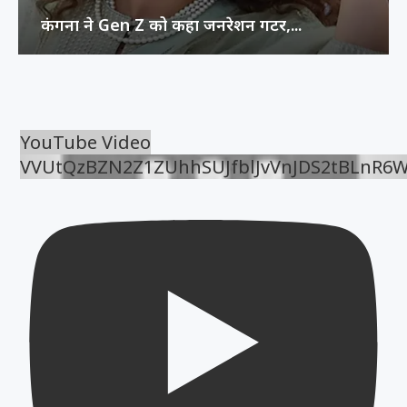
कंगना ने Gen Z को कहा जनरेशन गटर,...
YouTube Video
VVUtQzBZN2Z1ZUhhSUJfblJvVnJDS2tBLnR6