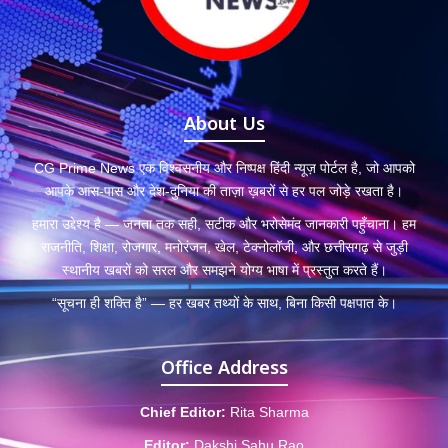
About Us
CG Prime News एक विश्वसनीय और निष्पक्ष हिंदी न्यूज़ पोर्टल है, जो आपको
आपके आस-पास और देश-दुनिया की ताज़ा ख़बरों से हर पल जोड़े रखता है।
हमारा उद्देश्य है — जनता तक सही, सटीक और भरोसेमंद जानकारी पहुँचाना। हम
राजनीति, शिक्षा, रोजगार, मनोरंजन, खेल, टेक्नोलॉजी, और छत्तीसगढ़ से जुड़ी
स्थानीय खबरों को सरल और समझने योग्य भाषा में प्रस्तुत करते हैं।
“सूचना ही शक्ति है” — हर खबर तथ्यों के साथ, बिना किसी पक्षपात के।
Office Address
Chief Editor:
Rita Sharma
Editor:
Dakshi Sahu Rao