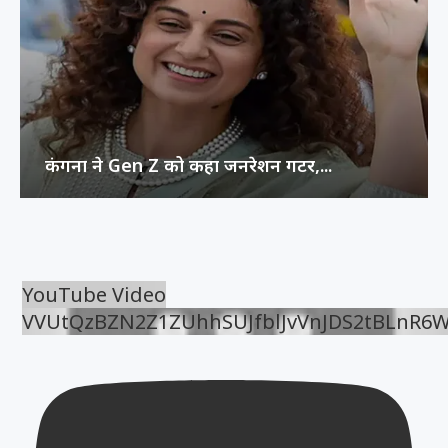
कंगना ने Gen Z को कहा जनरेशन गटर,...
YouTube Video
VVUtQzBZN2Z1ZUhhSUJfblJvVnJDS2tBLnR6