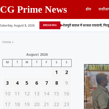
CG Prime News
होम
छत्तीस
BREAKING
नक पोस्ट से जमकर बवाल
भोजपुरी बवाल में काजल राघवानी, निरहुआ और आम्रपाली दुबे
Saturday, August 8, 2026
Home
»
August 2026
M
T
W
T
F
S
S
1
2
3
4
5
6
7
8
9
10
11
12
13
14
15
16
17
18
19
20
21
22
23