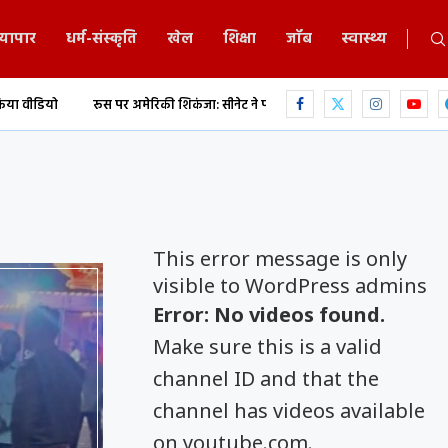
्यापार
धर्म-संस्कृति
खेल
शिक्षा
जॉब
स्वास्थ्य
ूस पर अमेरिकी शिकंजा: सीनेट ने पास किया प्रतिबंध बिल
छत्तीसगढ़ के ट्रेनी IPS पर 1
This error message is only
visible to WordPress admins
Error: No videos found.
Make sure this is a valid
channel ID and that the
channel has videos available
on youtube.com.