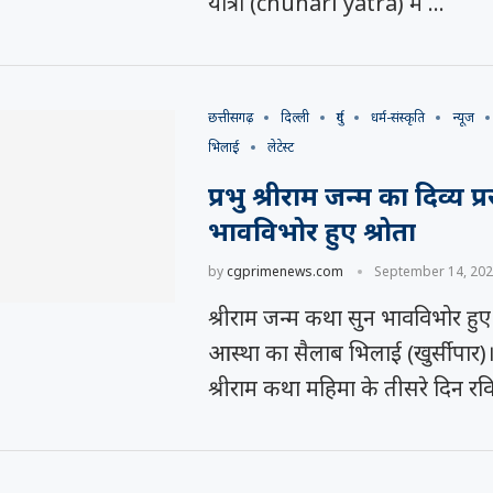
यात्रा (chunari yatra) में …
छत्तीसगढ़
दिल्ली
दुर्ग
धर्म-संस्कृति
न्यूज
भिलाई
लेटेस्ट
प्रभु श्रीराम जन्म का दिव्य प्
भावविभोर हुए श्रोता
by
cgprimenews.com
September 14, 20
श्रीराम जन्म कथा सुन भावविभोर हुए श्
आस्था का सैलाब भिलाई (खुर्सीपार
श्रीराम कथा महिमा के तीसरे दिन रव