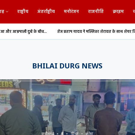
गढ़
राष्ट्रीय
अंतर्राष्ट्रीय
मनोरंजन
राजनीति
क्राइम
व
 के बीच...
तेज प्रताप यादव ने मल्लिका शेरावत के साथ शेयर किया वीडियो
र
BHILAI DURG NEWS
छत्तीसगढ़
दुर्ग
फीचर
लेटेस्ट