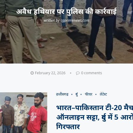
अवैध हथियार पर पुलिस की कार्रवाई
written by
cgprimenews.com
February 22, 2026
0 comments
छत्तीसगढ़
दुर्ग
फीचर
लेटेस्ट
भारत–पाकिस्तान टी-20 मै
ऑनलाइन सट्टा, दुर्ग में 5 आर
गिरफ्तार