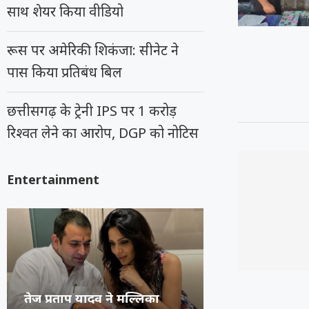
साथ शेयर किया वीडियो
रूस पर अमेरिकी शिकंजा: सीनेट ने
पास किया प्रतिबंध बिल
छत्तीसगढ़ के ट्रेनी IPS पर 1 करोड़
रिश्वत लेने का आरोप, DGP को नोटिस
Entertainment
अभिनेता प्रदीप रावत का 74 वर्ष
कंगना ने Gen Z 
सुप्रीम कोर्ट का 
रूंगटा यूनिवर्सिटी