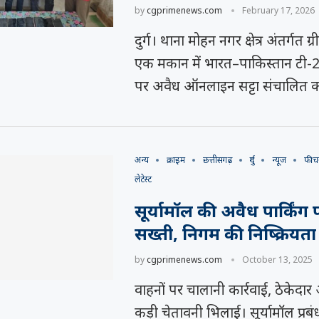
by
cgprimenews.com
February 17, 2026
दुर्ग। थाना मोहन नगर क्षेत्र अंतर्गत ग
एक मकान में भारत–पाकिस्तान टी-20
पर अवैध ऑनलाइन सट्टा संचालित 
अन्य
क्राइम
छत्तीसगढ़
दुर्ग
न्यूज
फीच
लेटेस्ट
सूर्यामॉल की अवैध पार्किं
सख्ती, निगम की निष्क्रियत
by
cgprimenews.com
October 13, 2025
वाहनों पर चालानी कार्रवाई, ठेकेद
को कहा
समय रैना समेत 6
 के फिल्म
कड़ी चेतावनी भिलाई। सूर्यामॉल प्रब