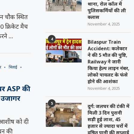
थाना, रोल कॉल में
पुलिसकर्मियों की ली
्रीन चौक स्थित
क्लास
November 4, 2025
 क्रिकेट मैच
करने …
4
Bilaspur Train
Accident: कलेक्टर
ने की 5 मौत की पुष्टि,
Railway ने जारी
र
भिलाई
किया हेल्प लाइन नंबर,
लोको पायलट के फंसे
होने की आशंका
ग पर ASP की
November 4, 2025
ा उजागर
5
दुर्ग: जलघर की टंकी में
मिली 3 दिन पुरानी
सड़ी हुई लाश, 45
ार आशीष को दी
हजार से ज्यादा घरों में
ंधन की
दूषित पानी की सप्लाई