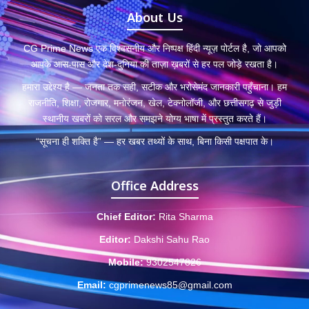
About Us
CG Prime News एक विश्वसनीय और निष्पक्ष हिंदी न्यूज़ पोर्टल है, जो आपको
आपके आस-पास और देश-दुनिया की ताज़ा ख़बरों से हर पल जोड़े रखता है।
हमारा उद्देश्य है — जनता तक सही, सटीक और भरोसेमंद जानकारी पहुँचाना। हम
राजनीति, शिक्षा, रोजगार, मनोरंजन, खेल, टेक्नोलॉजी, और छत्तीसगढ़ से जुड़ी
स्थानीय खबरों को सरल और समझने योग्य भाषा में प्रस्तुत करते हैं।
“सूचना ही शक्ति है” — हर खबर तथ्यों के साथ, बिना किसी पक्षपात के।
Office Address
Chief Editor:
Rita Sharma
Editor:
Dakshi Sahu Rao
Mobile:
9302547826
Email:
cgprimenews85@gmail.com