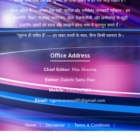
आपके आस-पास और देश-दुनिया की ताज़ा ख़बरों से हर पल जोड़े रखता है।
हमारा उद्देश्य है — जनता तक सही, सटीक और भरोसेमंद जानकारी पहुँचाना। हम
राजनीति, शिक्षा, रोजगार, मनोरंजन, खेल, टेक्नोलॉजी, और छत्तीसगढ़ से जुड़ी
स्थानीय खबरों को सरल और समझने योग्य भाषा में प्रस्तुत करते हैं।
“सूचना ही शक्ति है” — हर खबर तथ्यों के साथ, बिना किसी पक्षपात के।
Office Address
Chief Editor:
Rita Sharma
Editor:
Dakshi Sahu Rao
Mobile:
9302547826
Email:
cgprimenews85@gmail.com
Home
|
Disclaimer
|
Terms & Conditions
|
Advertisement Policy
|
About Us
|
Contact
© 2025 CGPrimeNews.com • Developed by
byscreations.com