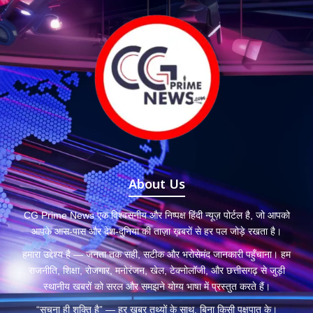
About Us
CG Prime News एक विश्वसनीय और निष्पक्ष हिंदी न्यूज़ पोर्टल है, जो आपको
आपके आस-पास और देश-दुनिया की ताज़ा ख़बरों से हर पल जोड़े रखता है।
हमारा उद्देश्य है — जनता तक सही, सटीक और भरोसेमंद जानकारी पहुँचाना। हम
राजनीति, शिक्षा, रोजगार, मनोरंजन, खेल, टेक्नोलॉजी, और छत्तीसगढ़ से जुड़ी
स्थानीय खबरों को सरल और समझने योग्य भाषा में प्रस्तुत करते हैं।
“सूचना ही शक्ति है” — हर खबर तथ्यों के साथ, बिना किसी पक्षपात के।