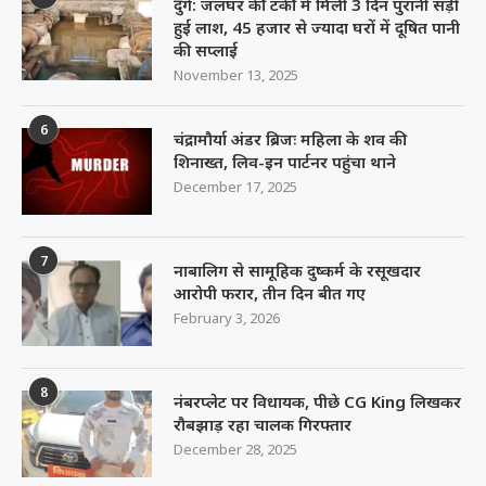
दुर्ग: जलघर की टंकी में मिली 3 दिन पुरानी सड़ी
हुई लाश, 45 हजार से ज्यादा घरों में दूषित पानी
की सप्लाई
November 13, 2025
6
चंद्रामौर्या अंडर ब्रिजः महिला के शव की
शिनाख्त, लिव-इन पार्टनर पहुंचा थाने
December 17, 2025
7
नाबालिग से सामूहिक दुष्कर्म के रसूखदार
आरोपी फरार, तीन दिन बीत गए
February 3, 2026
8
नंबरप्लेट पर विधायक, पीछे CG King लिखकर
रौबझाड़ रहा चालक गिरफ्तार
December 28, 2025