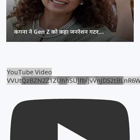
कंगना ने Gen Z को कहा जनरेशन गटर,...
YouTube Video
VVUtQzBZN2Z1ZUhhSUJfblJvVnJDS2tBLnR6