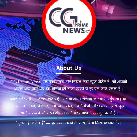
About Us
CG Prime News एक विश्वसनीय और निष्पक्ष हिंदी न्यूज़ पोर्टल है, जो आपको
आपके आस-पास और देश-दुनिया की ताज़ा ख़बरों से हर पल जोड़े रखता है।
हमारा उद्देश्य है — जनता तक सही, सटीक और भरोसेमंद जानकारी पहुँचाना। हम
राजनीति, शिक्षा, रोजगार, मनोरंजन, खेल, टेक्नोलॉजी, और छत्तीसगढ़ से जुड़ी
स्थानीय खबरों को सरल और समझने योग्य भाषा में प्रस्तुत करते हैं।
“सूचना ही शक्ति है” — हर खबर तथ्यों के साथ, बिना किसी पक्षपात के।