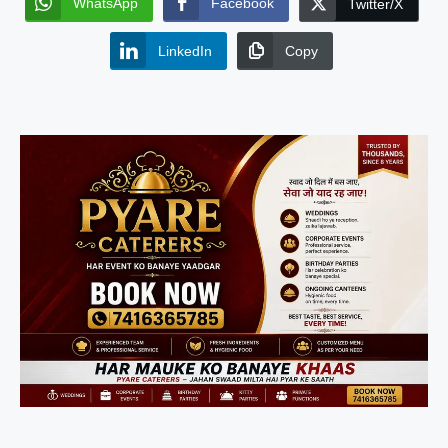
WhatsApp
Facebook
Twitter/X
LinkedIn
Copy