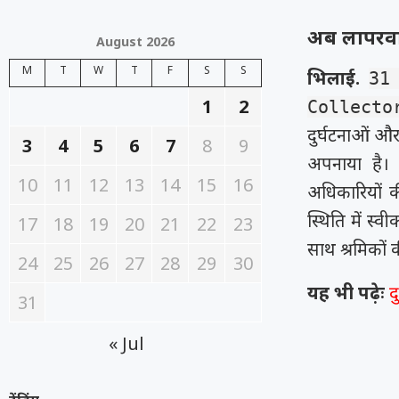
अब लापरवाह
August 2026
M
T
W
T
F
S
S
भिलाई.
31
1
2
Collecto
दुर्घटनाओं और
3
4
5
6
7
8
9
अपनाया है। क
10
11
12
13
14
15
16
अधिकारियों क
स्थिति में स्
17
18
19
20
21
22
23
साथ श्रमिकों क
24
25
26
27
28
29
30
यह भी पढ़ेः
द
31
« Jul