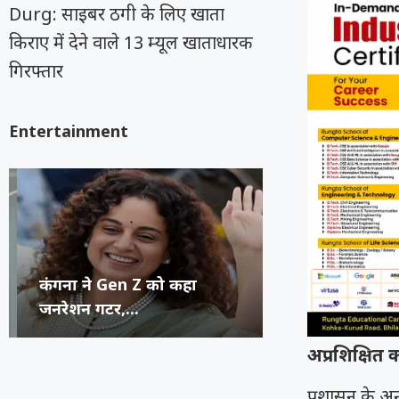
Durg: साइबर ठगी के लिए खाता
किराए में देने वाले 13 म्यूल खाताधारक
गिरफ्तार
Entertainment
कंगना ने Gen Z को कहा
सुप्रीम कोर्ट का 
रूंगटा यूनिवर्सिटी
राष्ट्रीय नृत्य महो
जनरेशन गटर,...
कॉमेडियन्स...
फेस्टिवल में पहुंच
भिलाई का हुनर,..
अप्रशिक्षित 
प्रशासन के अनु