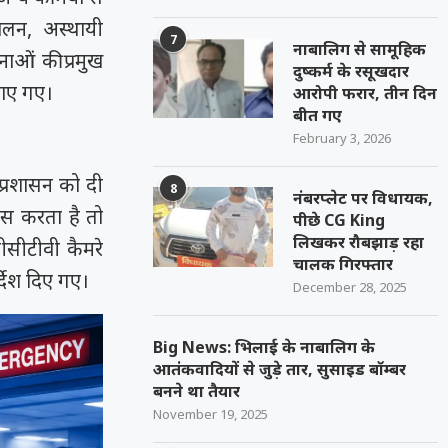
ालन, अस्थायी
7
नाबालिग से सामूहिक
टनाओं की प्रमुख
दुष्कर्म के रसूखदार
ठाए गए।
आरोपी फरार, तीन दिन
बीत गए
February 3, 2026
 प्रशासन को दी
8
नंबरप्लेट पर विधायक,
ास करता है तो
पीछे CG King
लिखकर रौबझाड़ रहा
सीसीटीवी कैमरे
चालक गिरफ्तार
्देश दिए गए।
December 28, 2025
Big News: भिलाई के नाबालिग के
आतंकवादियों से जुड़े तार, सुसाइड बॉम्बर
बनने था तैयार
November 19, 2025