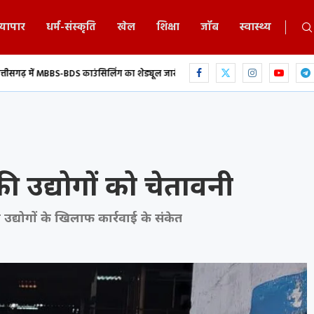
्यापार
धर्म-संस्कृति
खेल
शिक्षा
जॉब
स्वास्थ्य
ंग का शेड्यूल जारी, 9 अगस्त से ऑनलाइन...
Durg: साइबर ठगी के लिए खाता किराए में
ी उद्योगों को चेतावनी
 उद्योगों के खिलाफ कार्रवाई के संकेत