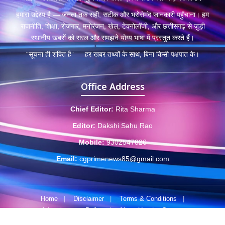
हमारा उद्देश्य है — जनता तक सही, सटीक और भरोसेमंद जानकारी पहुँचाना। हम
राजनीति, शिक्षा, रोजगार, मनोरंजन, खेल, टेक्नोलॉजी, और छत्तीसगढ़ से जुड़ी
स्थानीय खबरों को सरल और समझने योग्य भाषा में प्रस्तुत करते हैं।
“सूचना ही शक्ति है” — हर खबर तथ्यों के साथ, बिना किसी पक्षपात के।
Office Address
Chief Editor:
Rita Sharma
Editor:
Dakshi Sahu Rao
Mobile:
9302547826
Email:
cgprimenews85@gmail.com
Home
|
Disclaimer
|
Terms & Conditions
|
Advertisement Policy
|
About Us
|
Contact
© 2025 CGPrimeNews.com • Developed by
byscreations.com