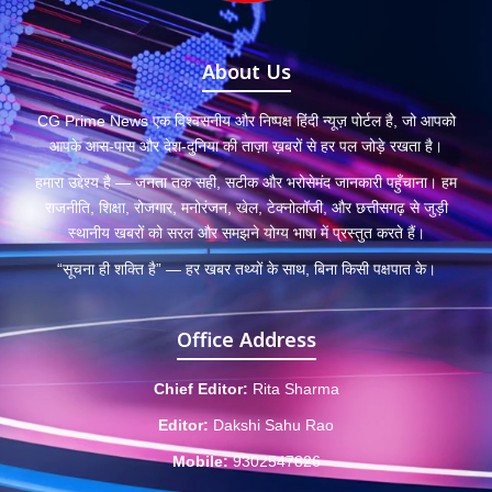
About Us
CG Prime News एक विश्वसनीय और निष्पक्ष हिंदी न्यूज़ पोर्टल है, जो आपको
आपके आस-पास और देश-दुनिया की ताज़ा ख़बरों से हर पल जोड़े रखता है।
हमारा उद्देश्य है — जनता तक सही, सटीक और भरोसेमंद जानकारी पहुँचाना। हम
राजनीति, शिक्षा, रोजगार, मनोरंजन, खेल, टेक्नोलॉजी, और छत्तीसगढ़ से जुड़ी
स्थानीय खबरों को सरल और समझने योग्य भाषा में प्रस्तुत करते हैं।
“सूचना ही शक्ति है” — हर खबर तथ्यों के साथ, बिना किसी पक्षपात के।
Office Address
Chief Editor:
Rita Sharma
Editor:
Dakshi Sahu Rao
Mobile:
9302547826