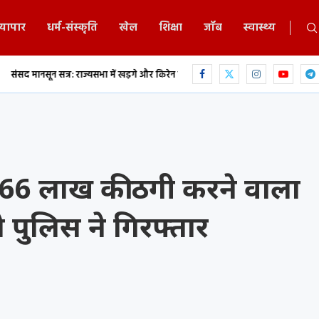
्यापार
धर्म-संस्कृति
खेल
शिक्षा
जॉब
स्वास्थ्य
र: राज्यसभा में खड़गे और किरेन रिजिजू के बीच...
एकलव्य स्कूल में 9 वीं के छात्र ने फ
 66 लाख की ठगी करने वाला
 पुलिस ने गिरफ्तार