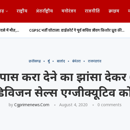
गढ़
राष्ट्रीय
अंतर्राष्ट्रीय
मनोरंजन
राजनीति
क्राइम
व
CGPSC भर्ती घोटाला: हाईकोर्ट ने पूर्व सचिव जीवन किशोर ध्रुव की...
संसद मानसून सत्
छत्तीसगढ़
दुर्ग
बालोद
बेमेतरा
राजनंदगांव
पास करा देने का झांसा देकर
विजन सेल्स एग्जीक्यूटिव को
by
Cgprimenews.com
August 4, 2020
0 comments