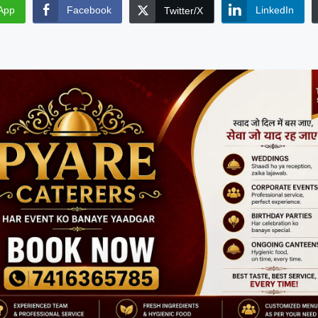
App
Facebook
LinkedIn
Twitter/X