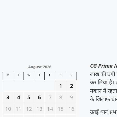
CG Prime 
August 2026
लाख की ठगी क
M
T
W
T
F
S
S
कर लिया है। 
1
2
मकान में रहत
3
4
5
6
7
8
9
के खिलाफ धारा
10
11
12
13
14
15
16
उतई थान प्रभ