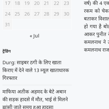
17
18
19
20
21
22
23
वर्ष) की 4 ए
रकम को चेक क
24
25
26
27
28
29
30
बताकर विशाल
31
हो गया है ब
आकर पुनीत न
« Jul
कमलनाथ ने उ
कमलनाथ राजभर
ट्रेंडिंग
Durg: साइबर ठगी के लिए खाता
किराए में देने वाले 13 म्यूल खाताधारक
गिरफ्तार
माफिया अतीक अहमद के बेटे अबान
की सड़क हादसे में मौत, भाई से मिलने
झांसी जाते समय हुआ हादसा