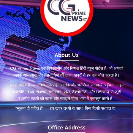
About Us
CG Prime News एक विश्वसनीय और निष्पक्ष हिंदी न्यूज़ पोर्टल है, जो आपको
आपके आस-पास और देश-दुनिया की ताज़ा ख़बरों से हर पल जोड़े रखता है।
हमारा उद्देश्य है — जनता तक सही, सटीक और भरोसेमंद जानकारी पहुँचाना। हम
राजनीति, शिक्षा, रोजगार, मनोरंजन, खेल, टेक्नोलॉजी, और छत्तीसगढ़ से जुड़ी
स्थानीय खबरों को सरल और समझने योग्य भाषा में प्रस्तुत करते हैं।
“सूचना ही शक्ति है” — हर खबर तथ्यों के साथ, बिना किसी पक्षपात के।
Office Address