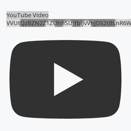
YouTube Video
VVUtQzBZN2Z1ZUhhSUJfblJvVnJDS2tBLnR6