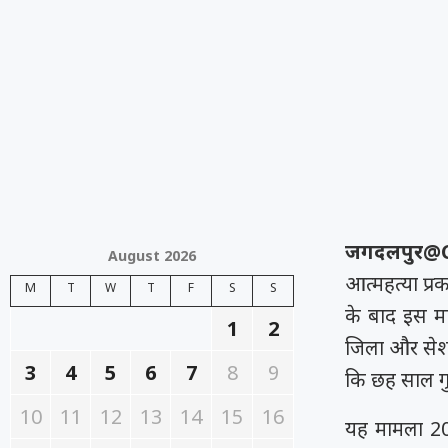
जगदलपुर@
August 2026
आत्महत्या प्र
M
T
W
T
F
S
S
के बाद इस म
1
2
जिला और सेशन 
3
4
5
6
7
8
9
कि छह साल गुज
10
11
12
13
14
15
16
यह मामला 20