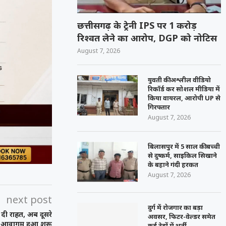
छत्तीसगढ़ के ट्रेनी IPS पर 1 करोड़
रिश्वत लेने का आरोप, DGP को नोटिस
August 7, 2026
युवती की अश्लील वीडियो
रिकॉर्ड कर सोशल मीडिया में
किया वायरल, आरोपी UP से
गिरफ्तार
August 7, 2026
बिलासपुर में 5 साल की बच्ची
से दुष्कर्म, साइकिल सिखाने
के बहाने गंदी हरकत
August 7, 2026
next post
दुर्ग में रोजगार का बड़ा
 दी राहत, अब दूसरे
अवसर, फिटर-वेल्डर समेत
 का आवागम हुआ शुरू
कई ट्रेडों में भर्ती