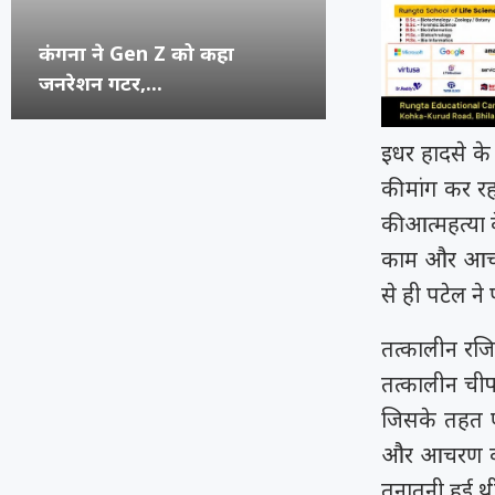
कंगना ने Gen Z को कहा
सुप्रीम कोर्ट का स
रूंगटा यूनिवर्सिटी
राष्ट्रीय नृत्य महो
जनरेशन गटर,...
कॉमेडियन्स...
फेस्टिवल में पहुंच
भिलाई का हुनर,..
इधर हादसे के
की मांग कर र
की आत्महत्या
काम और आचरण
से ही पटेल ने
तत्कालीन रजिस
तत्कालीन चीफ
जिसके तहत एक
और आचरण की ज
तनातनी हुई थ