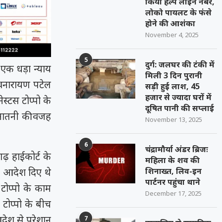
किया हेल्प लाइन नंबर,
लोको पायलट के फंसे
होने की आशंका
November 4, 2025
5
दुर्ग: जलघर की टंकी में
एक धड़ा न्याय
मिली 3 दिन पुरानी
ेवनारायण पटेल
सड़ी हुई लाश, 45
हजार से ज्यादा घरों में
्टस टोप्पो के
दूषित पानी की सप्लाई
नातनी की वजह
November 13, 2025
6
चंद्रामौर्या अंडर ब्रिजः
ढ़ हाईकोर्ट के
महिला के शव की
े आदेश दिए थे
शिनाख्त, लिव-इन
पार्टनर पहुंचा थाने
टोप्पो के काम
December 17, 2025
टोप्पो के बीच
देश से परेशान
7