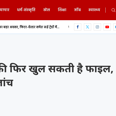
्यापार
धर्म-संस्कृति
खेल
शिक्षा
जॉब
स्वास्थ्य
ेल्डर समेत कई ट्रेडों में...
छत्तीसगढ़ में MBBS-BDS काउंसिलिंग का शेड्यूल जारी, 9
े की फिर खुल सकती है फाइल,
ांच