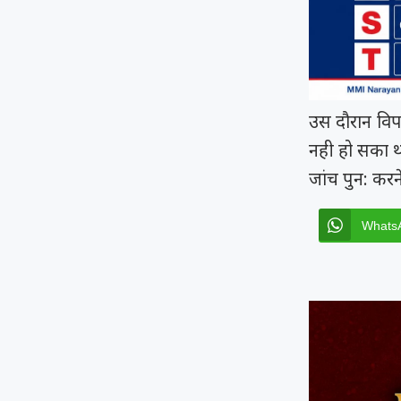
उस दौरान विपक
नही हो सका था
जांच पुन: करन
Whats