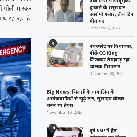
नाबालिग से सामूहिक
दुष्कर्म के रसूखदार
को गोली मारकर
आरोपी फरार, तीन दिन
ाथ रह रहा है.
बीत गए
February 3, 2026
8
नंबरप्लेट पर विधायक,
पीछे CG King
लिखकर रौबझाड़ रहा
चालक गिरफ्तार
December 28, 2025
Big News: भिलाई के नाबालिग के
आतंकवादियों से जुड़े तार, सुसाइड बॉम्बर
बनने था तैयार
November 19, 2025
10
दुर्ग SSP ने हेड