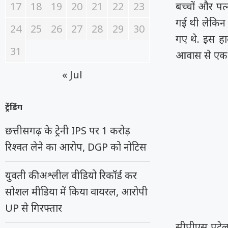
17
18
19
20
21
22
23
बच्चों और पत
गई थी लेकिन 
24
25
26
27
28
29
30
गए थे. इस हा
31
आवास से एक स
« Jul
ट्रेंडिंग
छत्तीसगढ़ के ट्रेनी IPS पर 1 करोड़
रिश्वत लेने का आरोप, DGP को नोटिस
युवती की अश्लील वीडियो रिकॉर्ड कर
सोशल मीडिया में किया वायरल, आरोपी
UP से गिरफ्तार
सीपीएस पटेल न